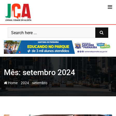
Skip
to
content
Mês:
setembro 2024
-
-
Home
2024
setembro