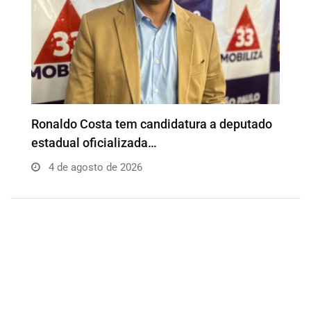
o
Além da Influência reúne empresários e
P
profissionais para…
e
4 de agosto de 2026