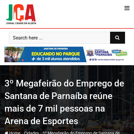
Skip
to
content
3º Megafeirão do Emprego de
Santana de Parnaíba reúne
mais de 7 mil pessoas na
Arena de Esportes
-
-
Home
Cidades
3º Megafeirão do Emprego de Santana de