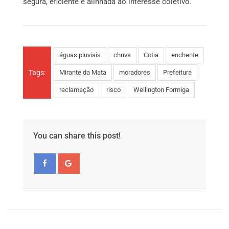
segura, eficiente e alinhada ao interesse coletivo.
águas pluviais
chuva
Cotia
enchente
Tags:
Mirante da Mata
moradores
Prefeitura
reclamação
risco
Wellington Formiga
You can share this post!