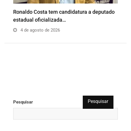
o
Além da Influência reúne empresários e
P
profissionais para…
e
4 de agosto de 2026
Pesquisar
Pesquisar