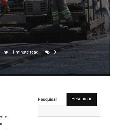
1 minute read
0
Pesquisar
Pesquisar
oito
la