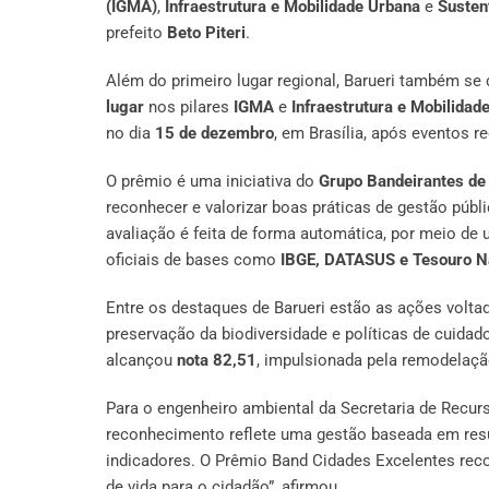
(IGMA)
,
Infraestrutura e Mobilidade Urbana
e
Susten
prefeito
Beto Piteri
.
Além do primeiro lugar regional, Barueri também se
lugar
nos pilares
IGMA
e
Infraestrutura e Mobilidad
no dia
15 de dezembro
, em Brasília, após eventos r
O prêmio é uma iniciativa do
Grupo Bandeirantes d
reconhecer e valorizar boas práticas de gestão púb
avaliação é feita de forma automática, por meio de 
oficiais de bases como
IBGE, DATASUS e Tesouro N
Entre os destaques de Barueri estão as ações volta
preservação da biodiversidade e políticas de cuida
alcançou
nota 82,51
, impulsionada pela remodelação
Para o engenheiro ambiental da Secretaria de Recu
reconhecimento reflete uma gestão baseada em res
indicadores. O Prêmio Band Cidades Excelentes rec
de vida para o cidadão”, afirmou.