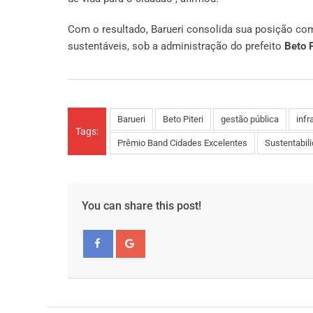
Com o resultado, Barueri consolida sua posição como
sustentáveis, sob a administração do prefeito
Beto P
Barueri
Beto Piteri
gestão pública
infr
Tags:
Prêmio Band Cidades Excelentes
Sustentabil
You can share this post!
Facebook
Google+