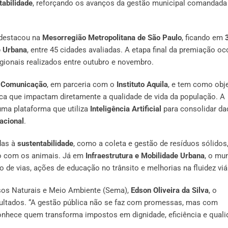
tabilidade
, reforçando os avanços da gestão municipal comandada
 destacou na
Mesorregião Metropolitana de São Paulo
, ficando em
e Urbana
, entre 45 cidades avaliadas. A etapa final da premiação oc
egionais realizados entre outubro e novembro.
e Comunicação
, em parceria com o
Instituto Aquila
, e tem como obj
lica que impactam diretamente a qualidade de vida da população. A
uma plataforma que utiliza
Inteligência Artificial
para consolidar d
acional
.
das à
sustentabilidade
, como a coleta e gestão de resíduos sólidos
do com os animais. Já em
Infraestrutura e Mobilidade Urbana
, o mu
 de vias, ações de educação no trânsito e melhorias na fluidez viár
rsos Naturais e Meio Ambiente (Sema),
Edson Oliveira da Silva
, o
ultados. “A gestão pública não se faz com promessas, mas com
onhece quem transforma impostos em dignidade, eficiência e quali