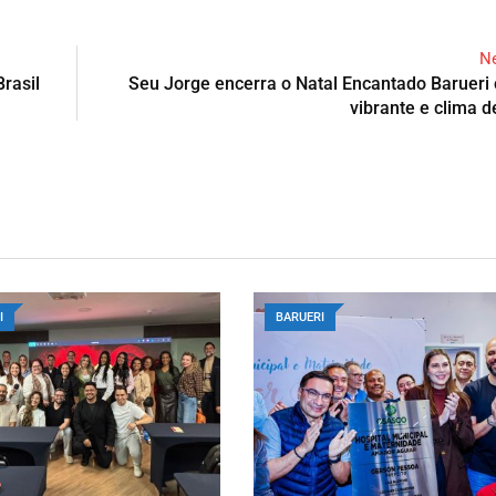
Ne
rasil
Seu Jorge encerra o Natal Encantado Baruer
vibrante e clima d
I
BARUERI