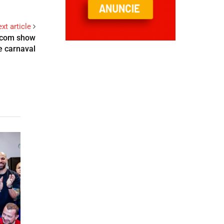
xt article
i com show
e carnaval