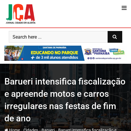
Skip
to
content
Barueri intensifica fiscalização
e apreende motos e carros
irregulares nas festas de fim
de ano
-
-
-
Home
Cidades
Barueri
Barueri intensifica fiscalização e