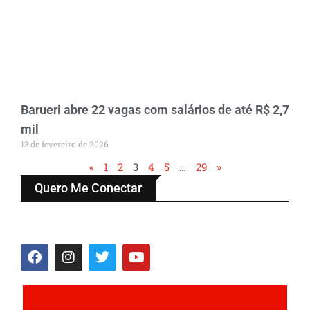
Barueri abre 22 vagas com salários de até R$ 2,7
mil
13 de fevereiro de 2026
«
1
2
3
4
5
…
29
»
Quero Me Conectar