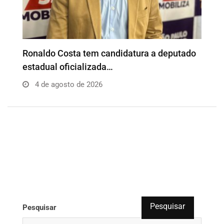
o
Além da Influência reúne empresários e
P
profissionais para…
e
4 de agosto de 2026
Pesquisar
Pesquisar