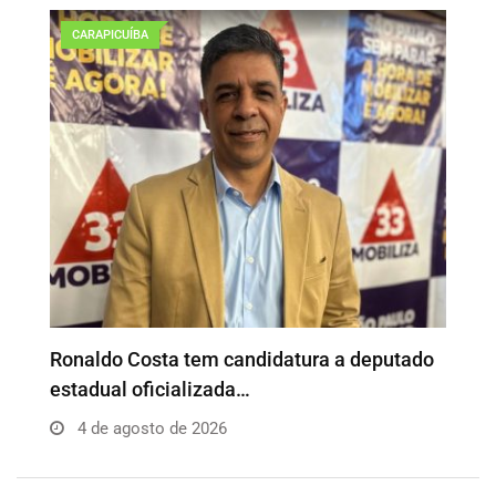
CARAPICUÍBA
o
Além da Influência reúne empresários e
P
profissionais para…
e
4 de agosto de 2026