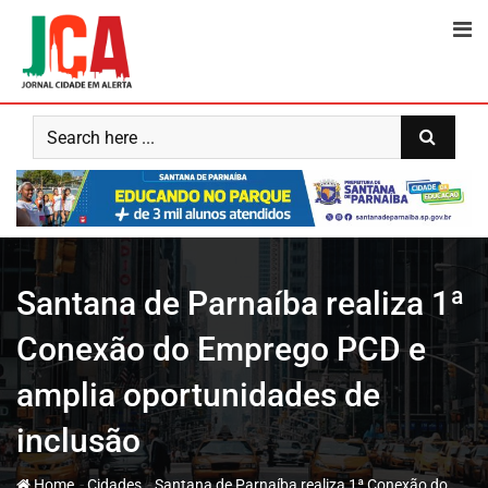
Skip
to
content
Santana de Parnaíba realiza 1ª
Conexão do Emprego PCD e
amplia oportunidades de
inclusão
-
-
Home
Cidades
Santana de Parnaíba realiza 1ª Conexão do