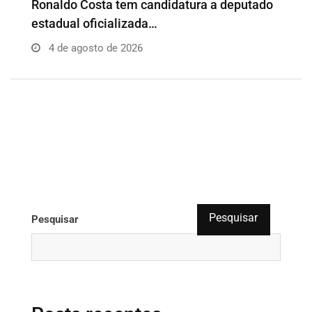
o
Além da Influência reúne empresários e
P
profissionais para…
e
4 de agosto de 2026
Pesquisar
Pesquisar