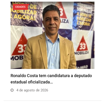
CIDADES
o
Além da Influência reúne empresários e
P
profissionais para…
e
4 de agosto de 2026