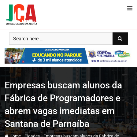
Skip
to
content
Empresas buscam alunos da
Fábrica de Programadores e
abrem vagas imediatas em
Santana de Parnaíba
-
-
Home
Cidades
Empresas buscam alunos da Fábrica de