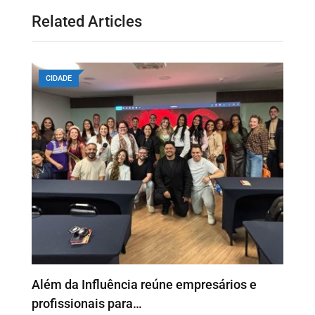
Related Articles
CIDADE
o
Além da Influência reúne empresários e
P
profissionais para…
e