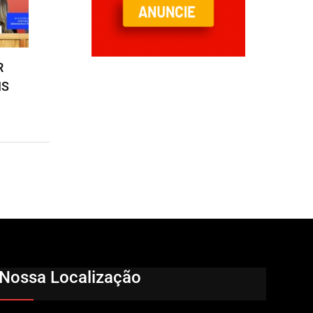
R
IS
Nossa Localização