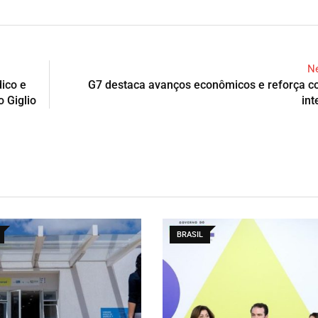
Ne
ico e
G7 destaca avanços econômicos e reforça c
 Giglio
int
BRASIL