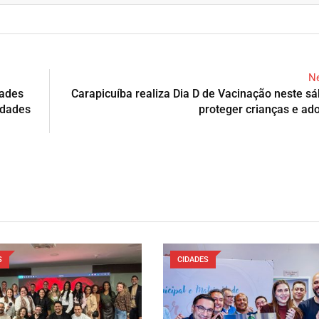
Ne
dades
Carapicuíba realiza Dia D de Vacinação neste s
idades
proteger crianças e ad
S
CIDADES