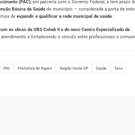
scimento (PAC)
, em parceria com o Governo Federal, e tem prazo d
enção Básica de Saúde
do município — considerada a porta de entr
eitura de
expandir e qualificar a rede municipal de saúde
.
om as obras da UBS Cohab II e do novo Centro Especializado de
e atendimento e fortalecendo o vínculo entre profissionais e comun
PAC
Prefeitura de Itapevi
Região Oeste SP
Saúde
Teco