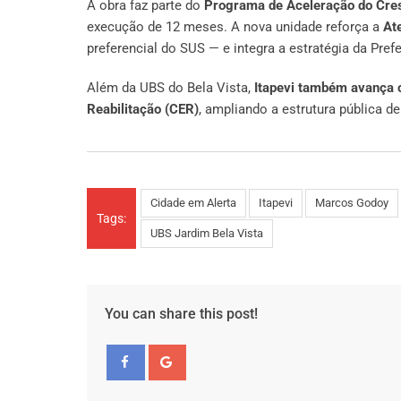
A obra faz parte do
Programa de Aceleração do Cre
execução de 12 meses. A nova unidade reforça a
At
preferencial do SUS — e integra a estratégia da Pref
Além da UBS do Bela Vista,
Itapevi também avança c
Reabilitação (CER)
, ampliando a estrutura pública d
Cidade em Alerta
Itapevi
Marcos Godoy
Tags:
UBS Jardim Bela Vista
You can share this post!
Facebook
Google+