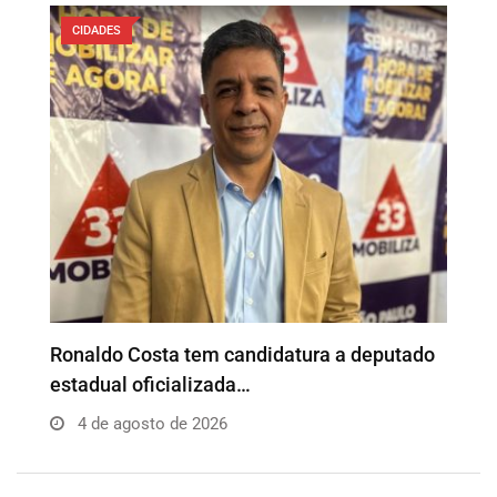
CIDADES
o
Além da Influência reúne empresários e
P
profissionais para…
e
4 de agosto de 2026