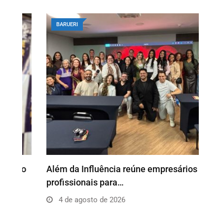
BARUERI
o
Além da Influência reúne empresários e
P
profissionais para…
e
4 de agosto de 2026