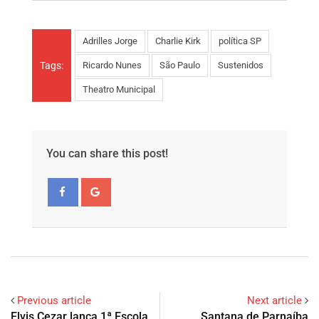
Adrilles Jorge
Charlie Kirk
política SP
Tags:
Ricardo Nunes
São Paulo
Sustenidos
Theatro Municipal
You can share this post!
Previous article
Next article
Elvis Cezar lança 1ª Escola
Santana de Parnaíba