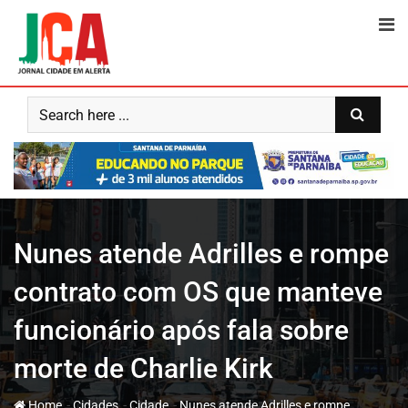
Skip
to
content
Nunes atende Adrilles e rompe
contrato com OS que manteve
funcionário após fala sobre
morte de Charlie Kirk
-
-
-
Home
Cidades
Cidade
Nunes atende Adrilles e rompe