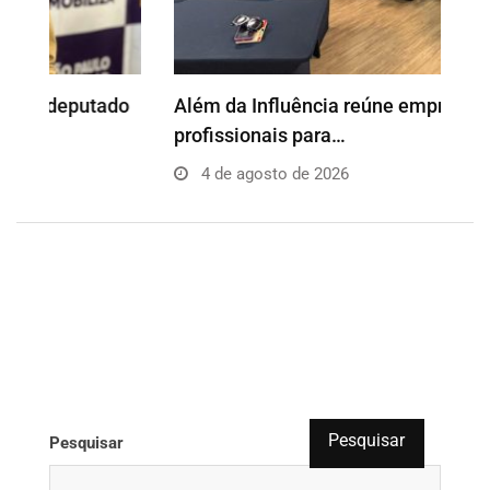
o
Além da Influência reúne empresários e
P
profissionais para…
e
4 de agosto de 2026
Pesquisar
Pesquisar