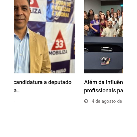
o
Além da Influência reúne empresários e
P
profissionais para…
e
4 de agosto de 2026