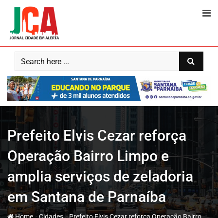
Skip
to
content
Prefeito Elvis Cezar reforça
Operação Bairro Limpo e
amplia serviços de zeladoria
em Santana de Parnaíba
-
-
Home
Cidades
Prefeito Elvis Cezar reforça Operação Bairro