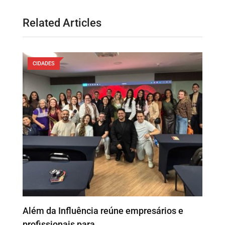
Related Articles
CIDADES
o
Além da Influência reúne empresários e
P
profissionais para…
e