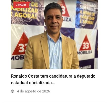
CIDADES
o
Além da Influência reúne empresários e
P
profissionais para…
e
4 de agosto de 2026