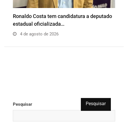
o
Além da Influência reúne empresários e
P
profissionais para…
e
4 de agosto de 2026
Pesquisar
Pesquisar