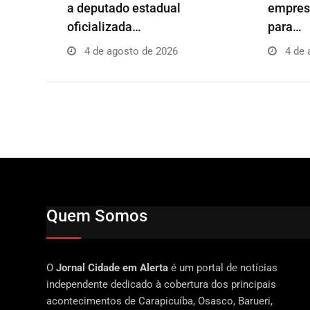
a deputado estadual
empresá
oficializada…
para…
4 de agosto de 2026
4 de 
Quem Somos
O
Jornal Cidade em Alerta
é um portal de notícias
independente dedicado à cobertura dos principais
acontecimentos de Carapicuíba, Osasco, Barueri,