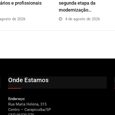
rios e profissionais
segunda etapa da
modernização…
agosto de 2026
4 de agosto de 2026
Onde Estamos
Endereço:
Rua Maria Helena, 315
Centro – Carapicuíba/SP
CEP 06320-070