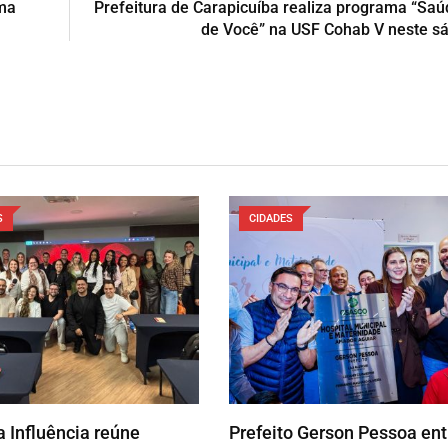
rma
Prefeitura de Carapicuíba realiza programa “Saú
de Você” na USF Cohab V neste s
S
CIDADES
 Influência reúne
Prefeito Gerson Pessoa en