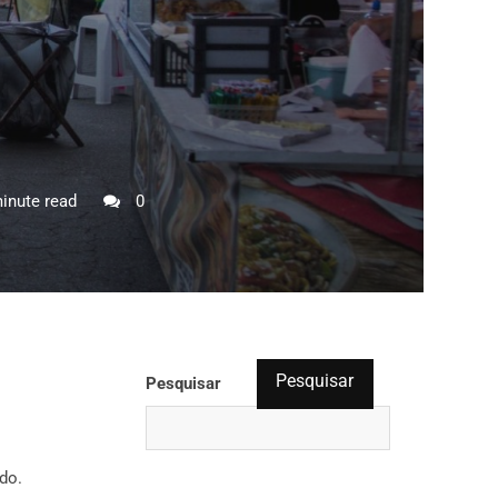
inute read
0
Pesquisar
Pesquisar
do.