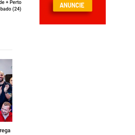
de + Perto
ábado (24)
trega