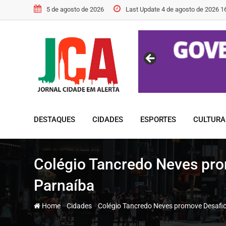
Skip
5 de agosto de 2026
Last Update 4 de agosto de 2026 1
to
content
DESTAQUES
CIDADES
ESPORTES
CULTURA
Colégio Tancredo Neves pro
Parnaíba
-
-
Home
Cidades
Colégio Tancredo Neves promove Desafi