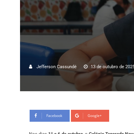
Jefferson Cassundé
13 de outubro de 202
Facebook
Google+
Nos dias
1º e 6 de outubro
, o
Colégio Tancredo Nev