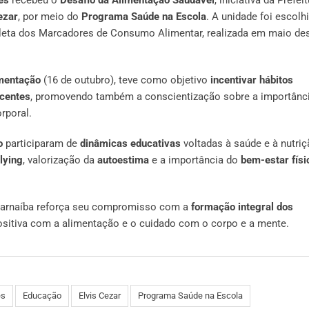
ezar
, por meio do
Programa Saúde na Escola
. A unidade foi escolh
leta dos Marcadores de Consumo Alimentar, realizada em maio de
imentação
(16 de outubro), teve como objetivo
incentivar hábitos
scentes
, promovendo também a conscientização sobre a importânc
rporal.
o
participaram de
dinâmicas educativas
voltadas à saúde e à nutriç
lying
, valorização da
autoestima
e a importância do
bem-estar físi
Parnaíba reforça seu compromisso com a
formação integral dos
ositiva com a alimentação e o cuidado com o corpo e a mente.
es
Educação
Elvis Cezar
Programa Saúde na Escola