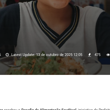
5
Latest Update: 13 de outubro de 2025 12:05
475
es
recebeu o
Desafio da Alimentação Saudável
, iniciativa da Prefei