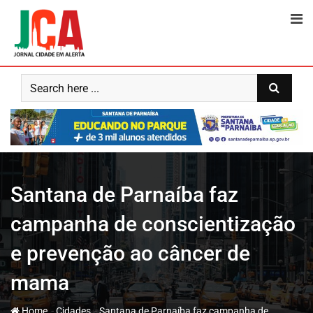
Skip
to
content
Santana de Parnaíba faz
campanha de conscientização
e prevenção ao câncer de
mama
-
-
Home
Cidades
Santana de Parnaíba faz campanha de