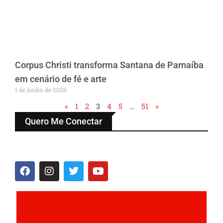
Corpus Christi transforma Santana de Parnaíba
em cenário de fé e arte
1 de junho de 2026
«
1
2
3
4
5
…
51
»
Quero Me Conectar