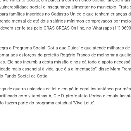
vulnerabilidade social e insegurança alimentar no município. Trata-
ral para famílias inseridas no Cadastro Único e que tenham crianças d
m renda mensal de até dois salários mínimos comprovados por meio
s devem ser feitas pelo CRAS CREAS On-line, no Whatsapp (11) 9690
tegra o Programa Social ‘Cotia que Cuida’ e que atende milhares de
somar aos esforços do prefeito Rogério Franco de melhorar a quali
tes. Ele nos incumbiu desta missão e nos dá todo o apoio necessá
dade mais essencial à vida, que é a alimentação”, disse Mara Fran
do Fundo Social de Cotia.
ega de quatro unidades de leite em pó integral instantâneo por mês
tificado com vitaminas A, C e D, pirofosfato férrico e emulsificant
ão fazem parte do programa estadual ‘Viva Leite’.