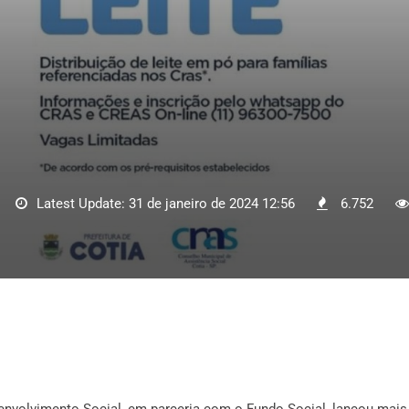
Latest Update: 31 de janeiro de 2024 12:56
6.752
esenvolvimento Social, em parceria com o Fundo Social, lançou mai