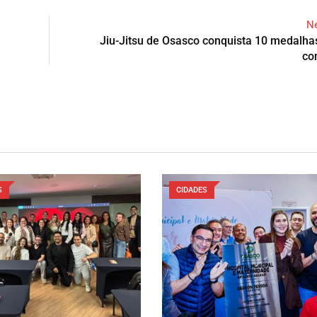
Ne
Jiu-Jitsu de Osasco conquista 10 medalh
co
S
CIDADES