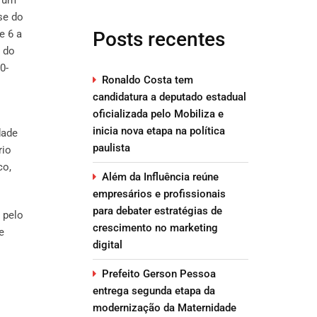
se do
e 6 a
Posts recentes
 do
0-
Ronaldo Costa tem
candidatura a deputado estadual
oficializada pelo Mobiliza e
inicia nova etapa na política
dade
paulista
rio
co,
Além da Influência reúne
empresários e profissionais
para debater estratégias de
 pelo
crescimento no marketing
e
digital
Prefeito Gerson Pessoa
entrega segunda etapa da
modernização da Maternidade