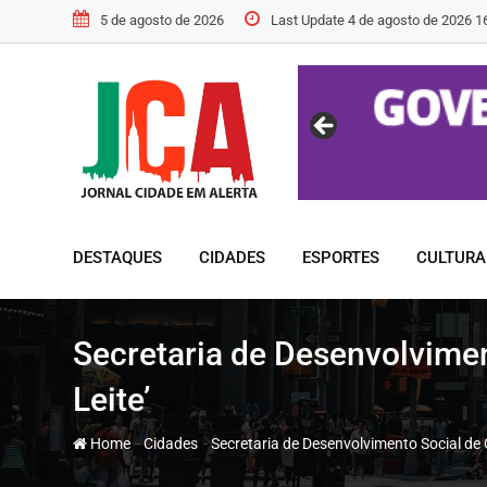
Skip
5 de agosto de 2026
Last Update 4 de agosto de 2026 1
to
content
DESTAQUES
CIDADES
ESPORTES
CULTURA
Secretaria de Desenvolvimen
Leite’
-
-
Home
Cidades
Secretaria de Desenvolvimento Social de C