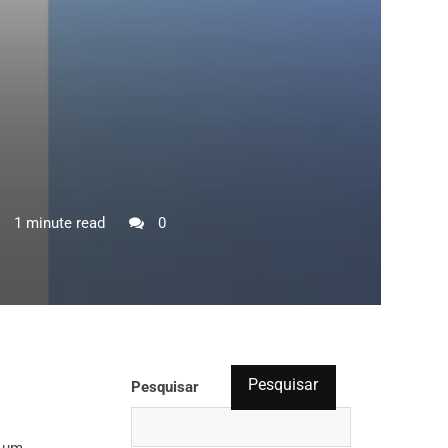
1 minute read
0
Pesquisar
Pesquisar
s um