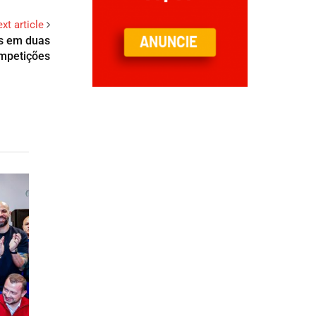
xt article
as em duas
mpetições