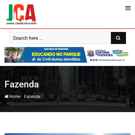
Skip
to
content
Fazenda
-
Home
Fazenda