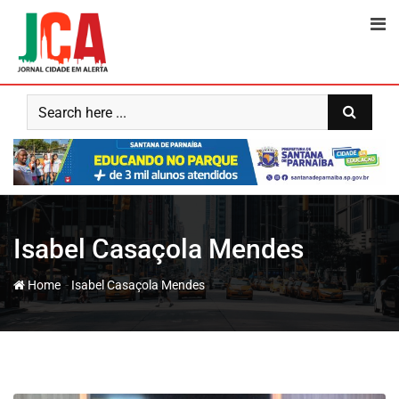
Skip
to
content
Isabel Casaçola Mendes
-
Home
Isabel Casaçola Mendes