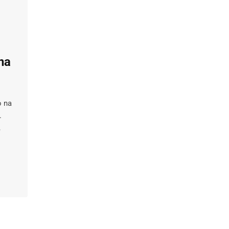
na
o na
.
,