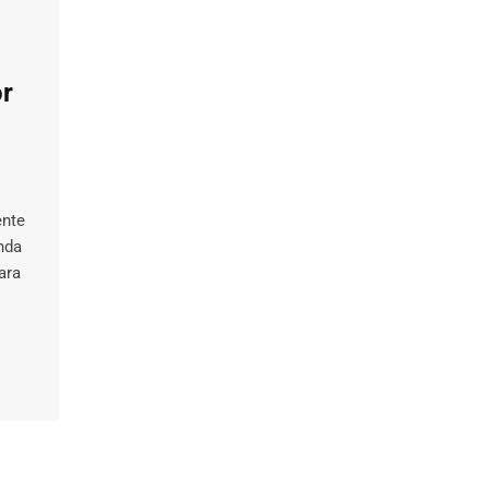
or
ente
nda
ara