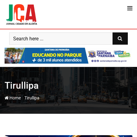
Skip
to
content
Tirullipa
-
Home
Tirullipa