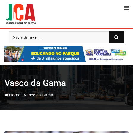
Skip
to
content
Vasco da Gama
-
Home
Vasco da Gama