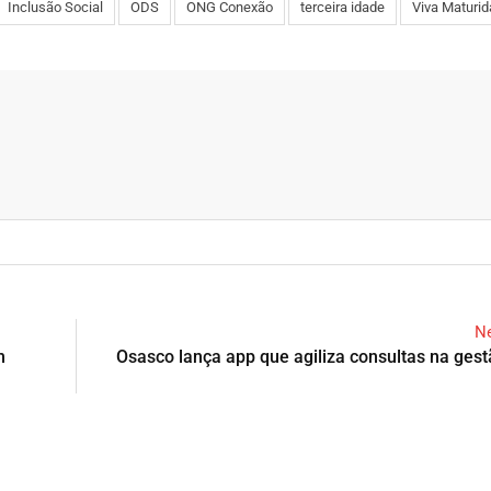
Inclusão Social
ODS
ONG Conexão
terceira idade
Viva Maturi
Ne
m
Osasco lança app que agiliza consultas na ges