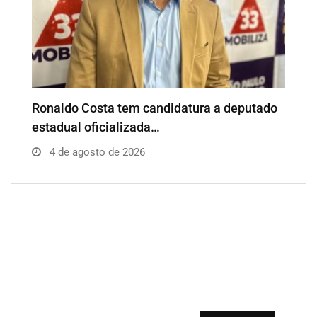
o
Além da Influência reúne empresários e
P
profissionais para…
e
4 de agosto de 2026