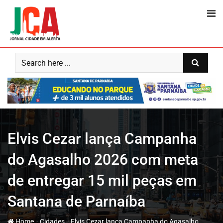
Skip
to
content
Elvis Cezar lança Campanha
do Agasalho 2026 com meta
de entregar 15 mil peças em
Santana de Parnaíba
-
-
Home
Cidades
Elvis Cezar lança Campanha do Agasalho