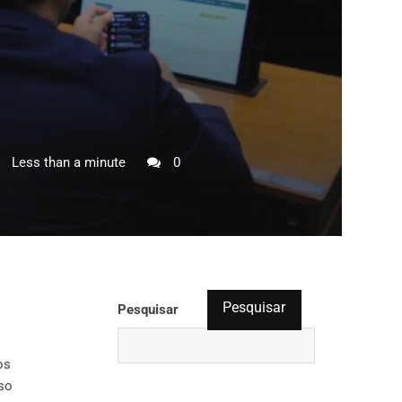
Less than a minute
0
Pesquisar
Pesquisar
os
so