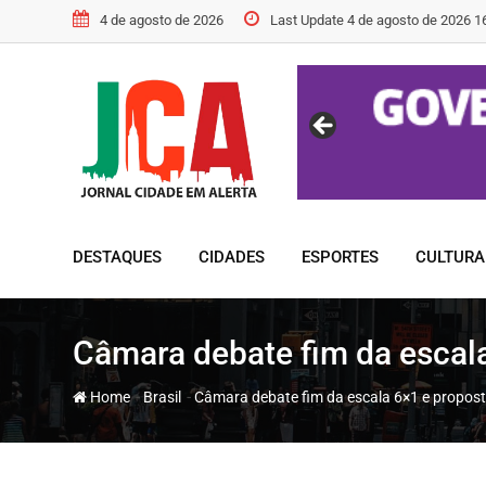
Skip
4 de agosto de 2026
Last Update 4 de agosto de 2026 1
to
content
DESTAQUES
CIDADES
ESPORTES
CULTURA
Câmara debate fim da escal
-
-
Home
Brasil
Câmara debate fim da escala 6×1 e propos