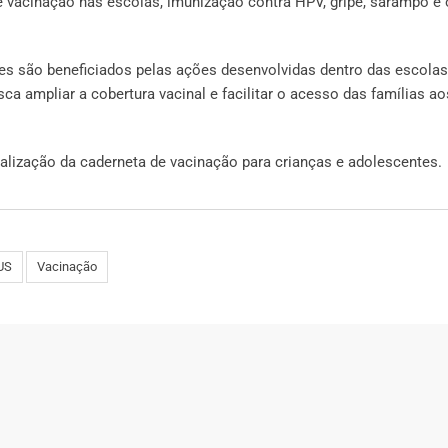
vacinação nas escolas, imunização contra HPV, gripe, sarampo e 
es são beneficiados pelas ações desenvolvidas dentro das escolas
a ampliar a cobertura vacinal e facilitar o acesso das famílias ao
alização da caderneta de vacinação para crianças e adolescentes.
US
Vacinação