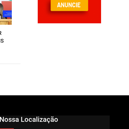
R
IS
Nossa Localização