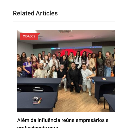
Related Articles
CIDADES
o
Além da Influência reúne empresários e
P
profissionais para…
e