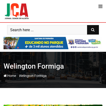
Skip
to
content
Welington Formiga
-
Home
Welington Formiga