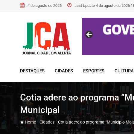
Skip
4 de agosto de 2026
Last Update 4 de agosto de 2026 1
to
content
DESTAQUES
CIDADES
ESPORTES
CULTURA
Cotia adere ao programa “Mu
Municipal
-
-
Home
Cidades
Cotia adere ao programa “Município Mais