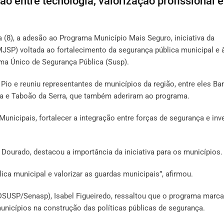
o entre tecnologia, valorização profissional e
ira (8), a adesão ao Programa Município Mais Seguro, iniciativa da
JSP) voltada ao fortalecimento da segurança pública municipal e 
ma Único de Segurança Pública (Susp).
io e reuniu representantes de municípios da região, entre eles Bar
ba e Taboão da Serra, que também aderiram ao programa.
unicipais, fortalecer a integração entre forças de segurança e inve
 Dourado, destacou a importância da iniciativa para os municípios.
ica municipal e valorizar as guardas municipais”, afirmou.
(DSUSP/Senasp), Isabel Figueiredo, ressaltou que o programa marc
unicípios na construção das políticas públicas de segurança.