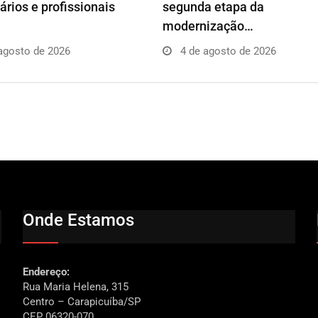
rios e profissionais
segunda etapa da
modernização…
agosto de 2026
4 de agosto de 2026
Onde Estamos
Endereço:
Rua Maria Helena, 315
Centro – Carapicuíba/SP
CEP 06320-070