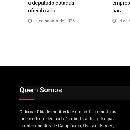
a deputado estadual
empresá
oficializada…
para…
4 de agosto de 2026
4 de 
Quem Somos
O
Jornal Cidade em Alerta
é um portal de notícias
independente dedicado à cobertura dos principais
acontecimentos de Carapicuíba, Osasco, Barueri,