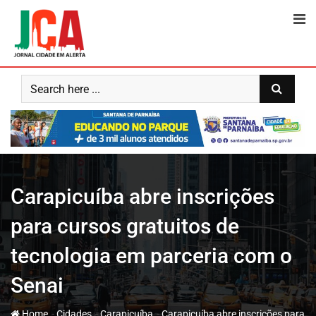
Skip
to
content
Carapicuíba abre inscrições
para cursos gratuitos de
tecnologia em parceria com o
Senai
-
-
-
Home
Cidades
Carapicuíba
Carapicuíba abre inscrições para