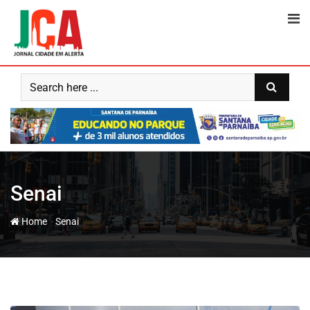
Skip
to
content
Senai
-
Home
Senai