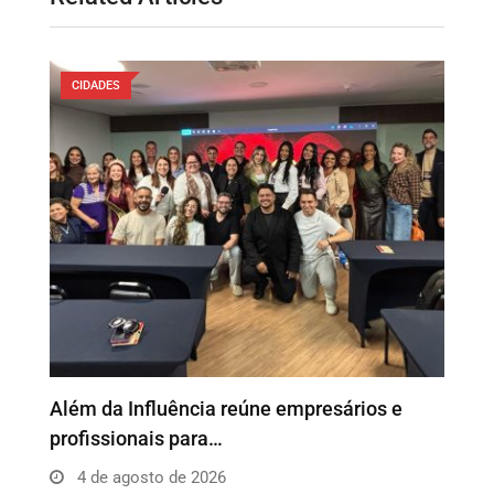
CIDADES
o
Além da Influência reúne empresários e
P
profissionais para…
e
4 de agosto de 2026