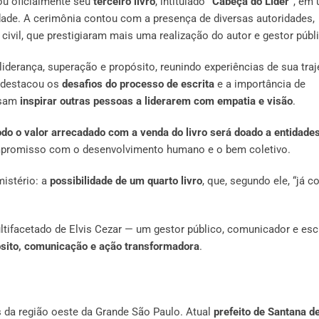
çou oficialmente seu
terceiro livro
, intitulado
“Cabeça do Líder”
, em
ade. A cerimônia contou com a presença de diversas autoridades,
ivil, que prestigiaram mais uma realização do autor e gestor públ
liderança, superação e propósito, reunindo experiências de sua traj
o destacou os
desafios do processo de escrita
e a importância de
ssam
inspirar outras pessoas a liderarem com empatia e visão
.
odo o valor arrecadado com a venda do livro será doado a entidade
mpromisso com o desenvolvimento humano e o bem coletivo.
mistério: a
possibilidade de um quarto livro
, que, segundo ele, “já 
ultifacetado de Elvis Cezar — um gestor público, comunicador e escr
sito, comunicação e ação transformadora
.
s da região oeste da Grande São Paulo. Atual
prefeito de Santana d