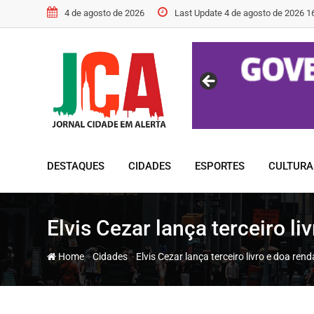
Skip
4 de agosto de 2026
Last Update 4 de agosto de 2026 1
to
content
DESTAQUES
CIDADES
ESPORTES
CULTURA
Elvis Cezar lança terceiro l
-
-
Home
Cidades
Elvis Cezar lança terceiro livro e doa re