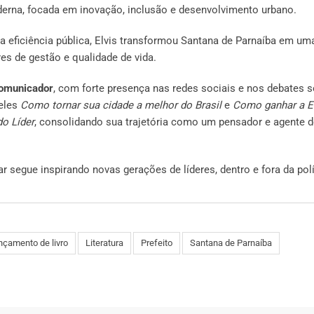
erna, focada em inovação, inclusão e desenvolvimento urbano.
eficiência pública, Elvis transformou Santana de Parnaíba em um
s de gestão e qualidade de vida.
comunicador
, com forte presença nas redes sociais e nos debates 
 eles
Como tornar sua cidade a melhor do Brasil
e
Como ganhar a E
o Líder
, consolidando sua trajetória como um pensador e agente d
 segue inspirando novas gerações de líderes, dentro e fora da polí
nçamento de livro
Literatura
Prefeito
Santana de Parnaíba