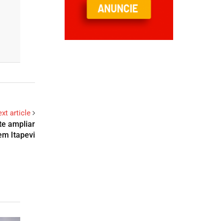
xt article
te ampliar
em Itapevi