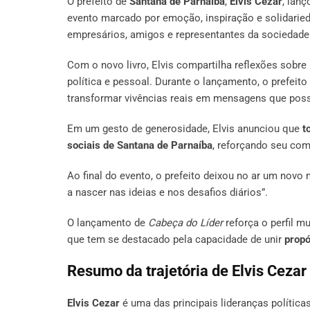
O prefeito de
Santana de Parnaíba
,
Elvis Cezar
, lan
evento marcado por emoção, inspiração e solidaried
empresários, amigos e representantes da sociedade c
Com o novo livro, Elvis compartilha reflexões sobre 
política e pessoal. Durante o lançamento, o prefeit
transformar vivências reais em mensagens que po
Em um gesto de generosidade, Elvis anunciou que
t
sociais de Santana de Parnaíba
, reforçando seu co
Ao final do evento, o prefeito deixou no ar um novo 
a nascer nas ideias e nos desafios diários”.
O lançamento de
Cabeça do Líder
reforça o perfil m
que tem se destacado pela capacidade de unir
propó
Resumo da trajetória de Elvis Cezar
Elvis Cezar
é uma das principais lideranças política