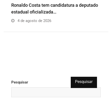
o
Além da Influência reúne empresários e
P
profissionais para…
e
4 de agosto de 2026
Pesquisar
Pesquisar