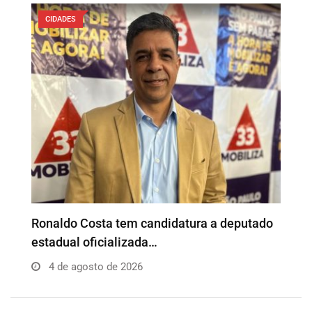
CIDADES
o
Além da Influência reúne empresários e
P
profissionais para…
e
4 de agosto de 2026