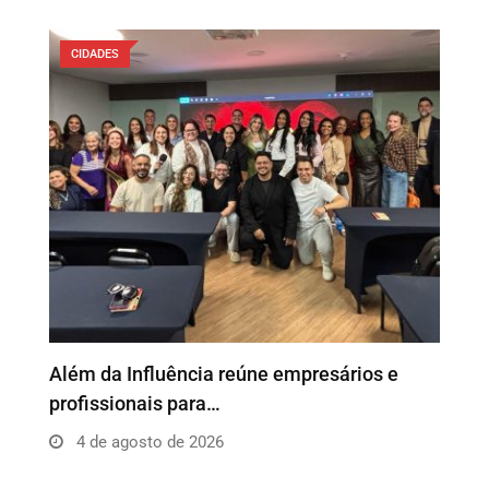
CIDADES
o
Além da Influência reúne empresários e
P
profissionais para…
e
4 de agosto de 2026