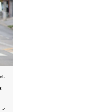
rta
s
nto