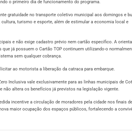
ando o primeiro dia de funcionamento do programa.
arante gratuidade no transporte coletivo municipal aos domingos e b
 cultura, turismo e esporte, além de estimular a economia local e
cipais e não exige cadastro prévio nem cartão específico. A orient
os que já possuem o Cartão TOP continuem utilizando-o normalmen
sistema sem qualquer cobrança.
citar ao motorista a liberação da catraca para embarque.
 Zero Inclusiva vale exclusivamente para as linhas municipais de Cot
e não altera os benefícios já previstos na legislação vigente.
dida incentive a circulação de moradores pela cidade nos finais d
omova maior ocupação dos espaços públicos, fortalecendo a conviv