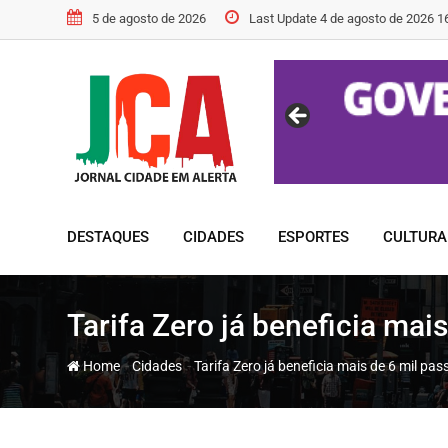
Skip
5 de agosto de 2026
Last Update 4 de agosto de 2026 1
to
content
DESTAQUES
CIDADES
ESPORTES
CULTURA
Tarifa Zero já beneficia ma
-
-
Home
Cidades
Tarifa Zero já beneficia mais de 6 mil p