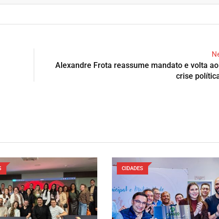
Ne
l
Alexandre Frota reassume mandato e volta ao
crise políti
S
CIDADES