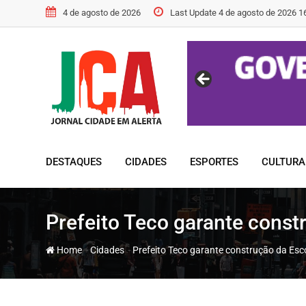
Skip
4 de agosto de 2026
Last Update 4 de agosto de 2026 1
to
content
DESTAQUES
CIDADES
ESPORTES
CULTURA
Prefeito Teco garante const
-
-
Home
Cidades
Prefeito Teco garante construção da Esco