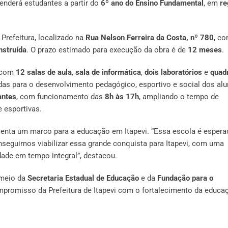
enderá estudantes a partir do
6º ano do Ensino Fundamental
, em
re
Prefeitura, localizado na
Rua Nelson Ferreira da Costa, nº 780
, c
nstruída
. O prazo estimado para execução da obra é de
12 meses
.
, com
12 salas de aula
,
sala de informática
,
dois laboratórios
e
quad
das para o desenvolvimento pedagógico, esportivo e social dos alu
antes
, com funcionamento das
8h às 17h
, ampliando o tempo de
e esportivas.
esenta um marco para a educação em Itapevi. “Essa escola é espera
nseguimos viabilizar essa grande conquista para Itapevi, com uma
dade em tempo integral”, destacou.
 meio da
Secretaria Estadual de Educação
e da
Fundação para o
ompromisso da Prefeitura de Itapevi com o fortalecimento da educa